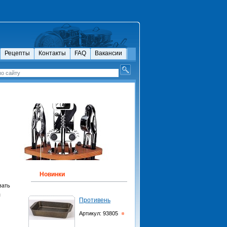
Рецепты
Контакты
FAQ
Вакансии
Новинки
вать
я
Противень
Артикул: 93805