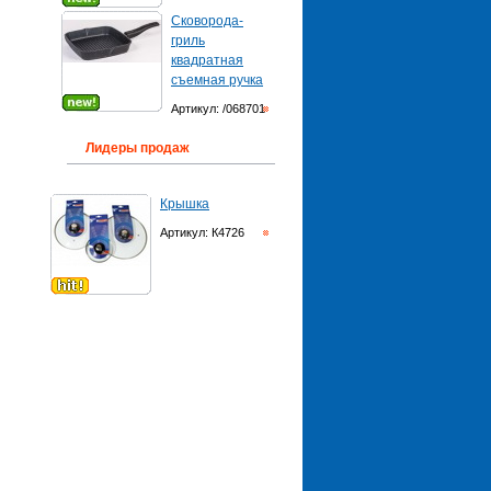
Сковорода-
гриль
квадратная
съемная ручка
Артикул: /068701
Лидеры продаж
Крышка
Артикул: К4726