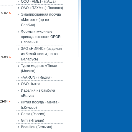
ООО «АМЕТ» (г.Аша)
ОАО «ПЗХМ» (г.Павлово)
ES-02
Эмалированная посуда
«Метрот» (пр-во
Сербия)
Формы и кухонные
принадлежности GEOR
Словения
ЗАО «НИКИС» (изделия
из белой жести, пр-во
ES-03
Беларусь)
Турки медные «Tima»
(Москва)
«VARUN» (Индия)
ОАО Нытва
Изделия из бамбука
«Bravo»
ES-04
Литая посуда «Мечта»
(г.Кукмор)
Casta (Россия)
Gimi (Италия)
Beaulieu (Бельгия)