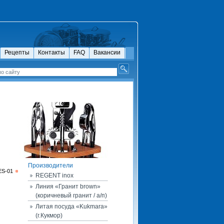
Рецепты
Контакты
FAQ
Вакансии
Производители
ES-01
REGENT inox
Линия «Гранит brown»
(коричневый гранит / а/п)
Литая посуда «Kukmara»
(г.Кукмор)