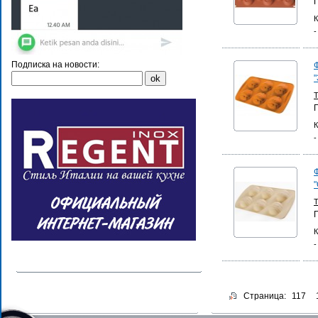
К
-
Подписка на новости:
"
К
-
К
-
Страница:
117