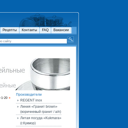
Рецепты
Контакты
FAQ
Вакансии
Производители
-1-20
REGENT inox
Линия «Гранит brown»
(коричневый гранит / а/п)
Литая посуда «Kukmara»
(г.Кукмор)