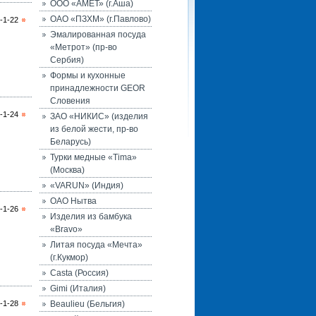
ООО «АМЕТ» (г.Аша)
ОАО «ПЗХМ» (г.Павлово)
-1-22
Эмалированная посуда
«Метрот» (пр-во
Сербия)
Формы и кухонные
принадлежности GEOR
Словения
-1-24
ЗАО «НИКИС» (изделия
из белой жести, пр-во
Беларусь)
Турки медные «Tima»
(Москва)
«VARUN» (Индия)
ОАО Нытва
-1-26
Изделия из бамбука
«Bravo»
Литая посуда «Мечта»
(г.Кукмор)
Casta (Россия)
Gimi (Италия)
-1-28
Beaulieu (Бельгия)