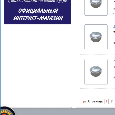
К
-
К
-
К
-
Страница:
1
2