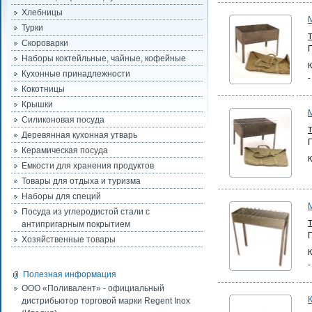
Хлебницы
Турки
Скороварки
Наборы коктейльные, чайные, кофейные
К
Кухонные принадлежности
-
Кокотницы
Крышки
Силиконовая посуда
Деревянная кухонная утварь
Керамическая посуда
К
Емкости для хранения продуктов
Товары для отдыха и туризма
Наборы для специй
Посуда из углеродистой стали с
антипригарным покрытием
Хозяйственные товары
К
-
Полезная информация
ООО «Поливалент» - официальный
дистрибьютор торговой марки Regent Inox