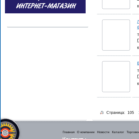
К
б
Т
К
Т
К
Страница:
105
Главная
О компании
Новости
Каталог
Торгово