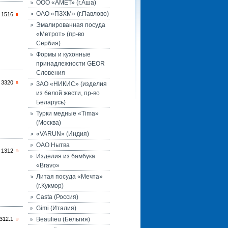
ООО «АМЕТ» (г.Аша)
ОАО «ПЗХМ» (г.Павлово)
 1516
Эмалированная посуда
«Метрот» (пр-во
Сербия)
Формы и кухонные
принадлежности GEOR
Словения
 3320
ЗАО «НИКИС» (изделия
из белой жести, пр-во
Беларусь)
Турки медные «Tima»
(Москва)
«VARUN» (Индия)
ОАО Нытва
 1312
Изделия из бамбука
«Bravo»
Литая посуда «Мечта»
(г.Кукмор)
Casta (Россия)
Gimi (Италия)
312.1
Beaulieu (Бельгия)