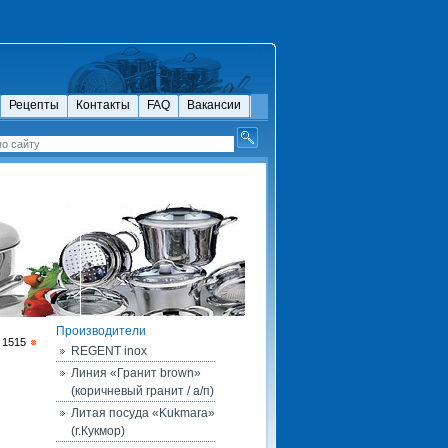
Рецепты
Контакты
FAQ
Вакансии
Производители
 1515
REGENT inox
Линия «Гранит brown»
(коричневый гранит / а/п)
Литая посуда «Kukmara»
(г.Кукмор)