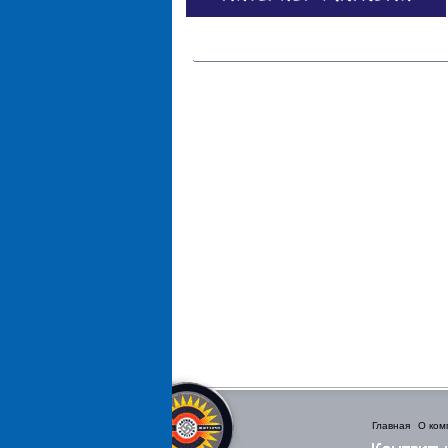
Главная
О ком