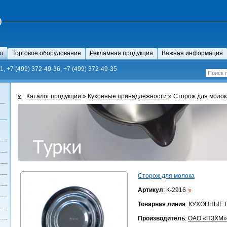
ог
Торговое оборудование
Рекламная продукция
Важная информация
1, +7 (499) 372-49-36, +7 (499) 372-49-35
Каталог продукции
»
Кухонные принадлежности
» Сторож для молок
Сторож для молока
Артикул
:
К-2916
Товарная линия
:
КУХОННЫЕ 
Производитель
:
ОАО «ПЗХМ»