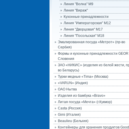
Линия "Волна" М9
Линия "Вираж"
Кухонные принадлежности
Линия "Императорская" М12
Линия "Дворцовая" М17
Линия "Посольская" М18
Эмалированная посуда «Метрот» (пр-во
Сербия)
Формы и кухонные принадлежности GEOR
Словения
ЗАО «НИКИС» (изделия из белой жести, п
во Беларусь)
Турки медные «Tima» (Москва)
«VARUN» (Индия)
ОАО Нытва
Изделия из бамбука «Bravo»
Литая посуда «Мечта» (г.Кукмор)
Casta (Россия)
Gimi (Италия)
Beaulieu (Бельгия)
Контейнеры для хранения продуктов Good