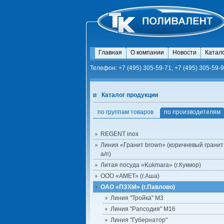
Главная
О компании
Новости
Катал
Телефон: +7 (495) 305-59-71, +7 (495) 305-59-9
Каталог продукции
по группам товаров
по производителям
REGENT inox
Линия «Гранит brown» (коричневый гранит 
а/п)
Литая посуда «Kukmara» (г.Кукмор)
ООО «АМЕТ» (г.Аша)
ОАО «ПЗХМ» (г.Павлово)
Линия "Тройка" М3
Линия "Рапсодия" М16
Линия "Губернатор"