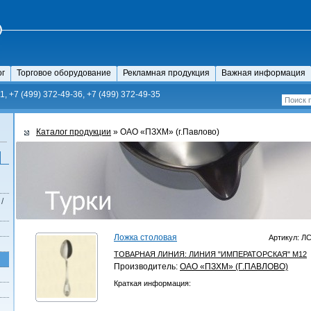
ог
Торговое оборудование
Рекламная продукция
Важная информация
1, +7 (499) 372-49-36, +7 (499) 372-49-35
Каталог продукции
» ОАО «ПЗХМ» (г.Павлово)
/
Ложка столовая
Артикул: Л
ТОВАРНАЯ ЛИНИЯ:
ЛИНИЯ "ИМПЕРАТОРСКАЯ" М12
Производитель:
ОАО «ПЗХМ» (Г.ПАВЛОВО)
Краткая информация: