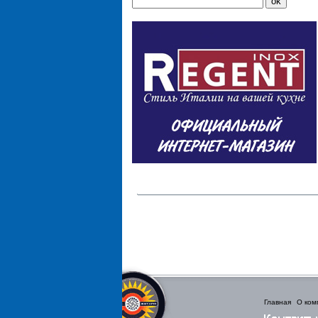
Главная
О ком