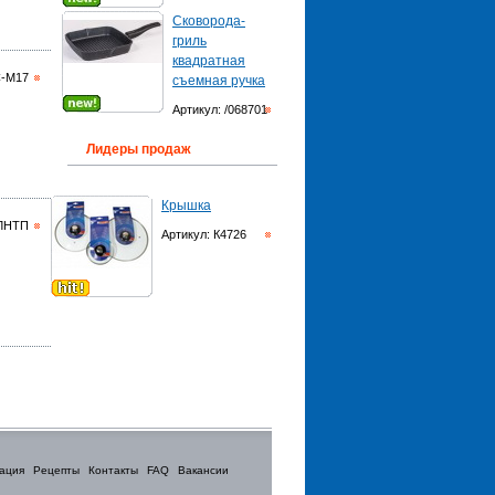
Сковорода-
гриль
квадратная
С-М17
съемная ручка
Артикул: /068701
Лидеры продаж
Крышка
8ЛНТП
Артикул: К4726
ация
Рецепты
Контакты
FAQ
Вакансии