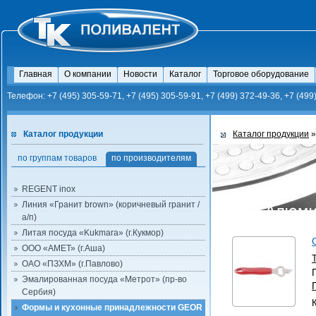
Главная
О компании
Новости
Каталог
Торговое оборудование
Телефон: +7 (495) 305-59-71, +7 (495) 305-59-91, +7 (499) 372-49-36, +7 (499
Каталог продукции
Каталог продукции
»
по группам товаров
по производителям
REGENT inox
Линия «Гранит brown» (коричневый гранит /
а/п)
Литая посуда «Kukmara» (г.Кукмор)
ООО «АМЕТ» (г.Аша)
ОАО «ПЗХМ» (г.Павлово)
Эмалированная посуда «Метрот» (пр-во
Сербия)
Формы и кухонные принадлежности GEOR