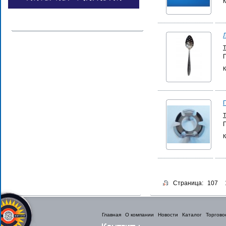
К
К
П
К
Страница:
107
Главная
О компании
Новости
Каталог
Торгово