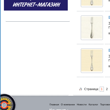
К
К
К
Страница:
1
2
Главная
О компании
Новости
Каталог
Торгово