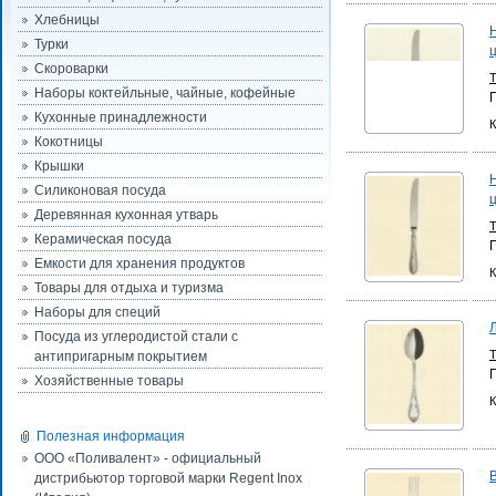
Хлебницы
Турки
Скороварки
Наборы коктейльные, чайные, кофейные
Кухонные принадлежности
К
Кокотницы
Крышки
Силиконовая посуда
Деревянная кухонная утварь
Керамическая посуда
Емкости для хранения продуктов
К
Товары для отдыха и туризма
Наборы для специй
Посуда из углеродистой стали с
антипригарным покрытием
Хозяйственные товары
К
Полезная информация
ООО «Поливалент» - официальный
дистрибьютор торговой марки Regent Inox