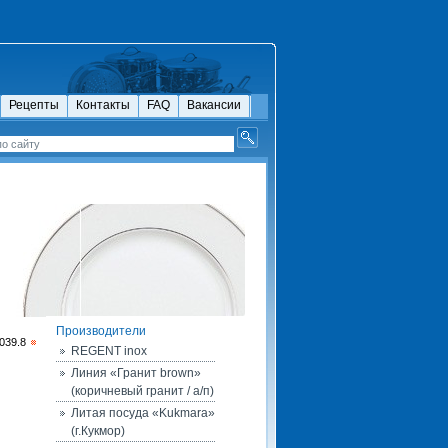
Рецепты
Контакты
FAQ
Вакансии
Производители
039.8
REGENT inox
Линия «Гранит brown»
(коричневый гранит / а/п)
Литая посуда «Kukmara»
(г.Кукмор)