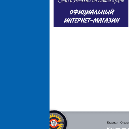
Главная
О ком