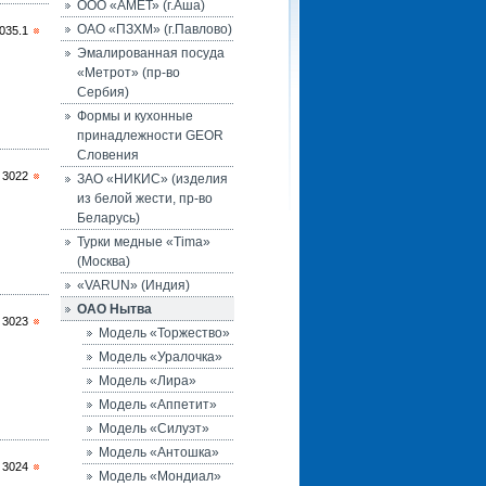
ООО «АМЕТ» (г.Аша)
ОАО «ПЗХМ» (г.Павлово)
035.1
Эмалированная посуда
«Метрот» (пр-во
Сербия)
Формы и кухонные
принадлежности GEOR
Словения
 3022
ЗАО «НИКИС» (изделия
из белой жести, пр-во
Беларусь)
Турки медные «Tima»
(Москва)
«VARUN» (Индия)
ОАО Нытва
 3023
Модель «Торжество»
Модель «Уралочка»
Модель «Лира»
Модель «Аппетит»
Модель «Силуэт»
Модель «Антошка»
 3024
Модель «Мондиал»