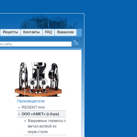
Рецепты
Контакты
FAQ
Вакансии
Производители
REGENT inox
ООО «АМЕТ» (г.Аша)
Вакуумные термосы с
метал.колбой из
нерж.стали