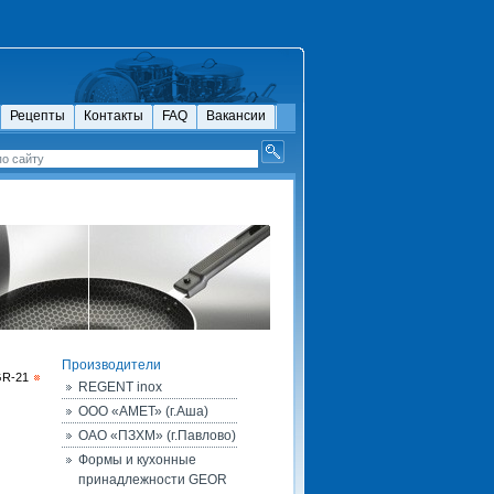
Рецепты
Контакты
FAQ
Вакансии
Производители
GR-21
REGENT inox
ООО «АМЕТ» (г.Аша)
ОАО «ПЗХМ» (г.Павлово)
Формы и кухонные
принадлежности GEOR