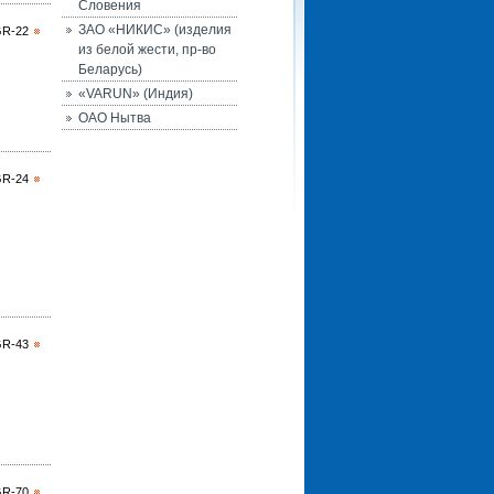
Словения
ЗАО «НИКИС» (изделия
GR-22
из белой жести, пр-во
Беларусь)
«VARUN» (Индия)
ОАО Нытва
GR-24
GR-43
GR-70