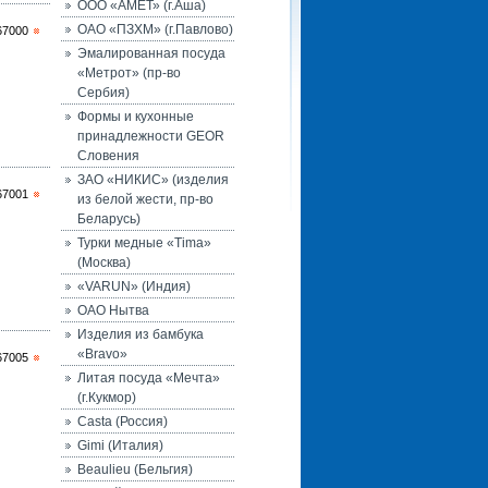
ООО «АМЕТ» (г.Аша)
ОАО «ПЗХМ» (г.Павлово)
67000
Эмалированная посуда
«Метрот» (пр-во
Сербия)
Формы и кухонные
принадлежности GEOR
Словения
ЗАО «НИКИС» (изделия
67001
из белой жести, пр-во
Беларусь)
Турки медные «Tima»
(Москва)
«VARUN» (Индия)
ОАО Нытва
Изделия из бамбука
«Bravo»
67005
Литая посуда «Мечта»
(г.Кукмор)
Casta (Россия)
Gimi (Италия)
Beaulieu (Бельгия)