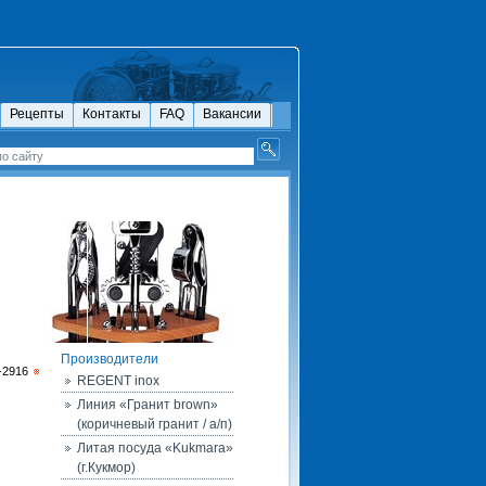
Рецепты
Контакты
FAQ
Вакансии
Производители
-2916
REGENT inox
Линия «Гранит brown»
(коричневый гранит / а/п)
Литая посуда «Kukmara»
(г.Кукмор)