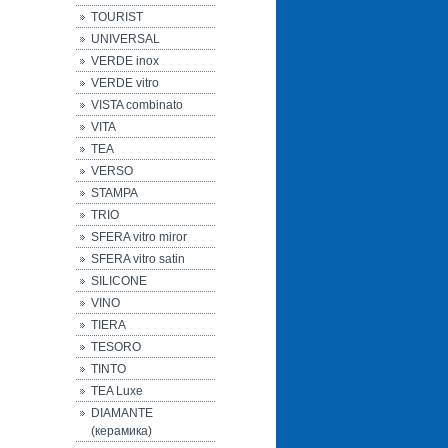
TOURIST
UNIVERSAL
VERDE inox
VERDE vitro
VISTA combinato
VITA
TEA
VERSO
STAMPA
TRIO
SFERA vitro miror
SFERA vitro satin
SILICONE
VINO
TIERA
TESORO
TINTO
TEA Luxe
DIAMANTE
(керамика)