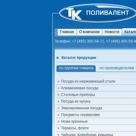
Главная
О компании
Новости
Катал
Телефон: +7 (495) 305-59-71, +7 (495) 305-59-9
Каталог продукции
по группам товаров
по производителям
Посуда из нержавеющей стали
Алюминиевая посуда
Столовые приборы
Посуда из чугуна
Эмалированная посуда
Предметы сервировки
Ножи кухонные
Термосы, фляги
Чайники, кофейники, кувшины