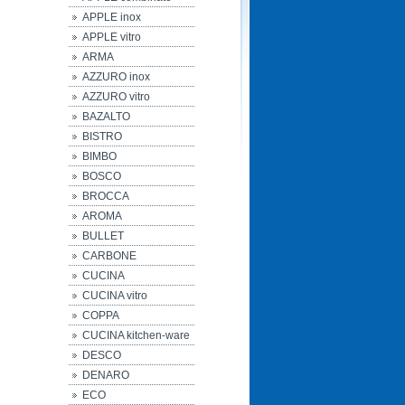
APPLE inox
APPLE vitro
ARMA
AZZURO inox
AZZURO vitro
BAZALTO
BISTRO
BIMBO
BOSCO
BROCCA
AROMA
BULLET
CARBONE
CUCINA
CUCINA vitro
COPPA
CUCINA kitchen-ware
DESCO
DENARO
ECO