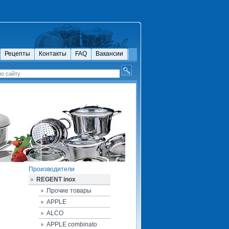
Рецепты
Контакты
FAQ
Вакансии
Производители
REGENT inox
Прочие товары
APPLE
ALCO
APPLE combinato