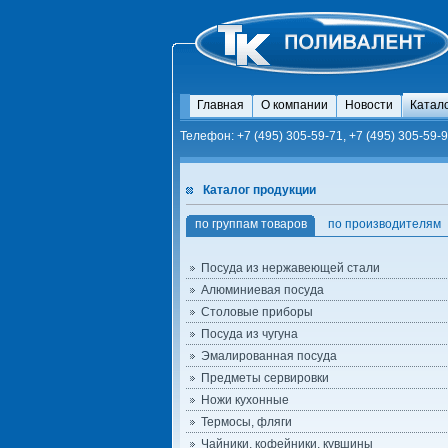
Главная
О компании
Новости
Катал
Телефон: +7 (495) 305-59-71, +7 (495) 305-59-9
Каталог продукции
по группам товаров
по производителям
Посуда из нержавеющей стали
Алюминиевая посуда
Столовые приборы
Посуда из чугуна
Эмалированная посуда
Предметы сервировки
Ножи кухонные
Термосы, фляги
Чайники, кофейники, кувшины