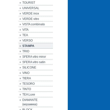
TOURIST
UNIVERSAL
VERDE inox
VERDE vitro
VISTA combinato
VITA
TEA
VERSO
STAMPA
TRIO
SFERA vitro miror
SFERA vitro satin
SILICONE
VINO
TIERA
TESORO
TINTO
TEA Luxe
DIAMANTE
(керамика)
BLOCK