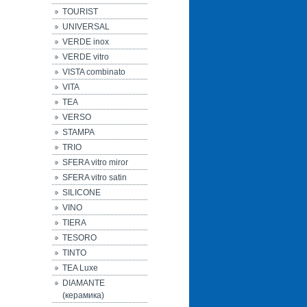
TOURIST
UNIVERSAL
VERDE inox
VERDE vitro
VISTA combinato
VITA
TEA
VERSO
STAMPA
TRIO
SFERA vitro miror
SFERA vitro satin
SILICONE
VINO
TIERA
TESORO
TINTO
TEA Luxe
DIAMANTE
(керамика)