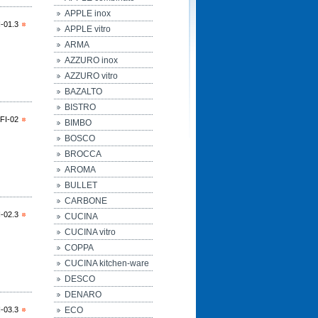
APPLE inox
-01.3
APPLE vitro
ARMA
AZZURO inox
AZZURO vitro
BAZALTO
BISTRO
FI-02
BIMBO
BOSCO
BROCCA
AROMA
BULLET
CARBONE
-02.3
CUCINA
CUCINA vitro
COPPA
CUCINA kitchen-ware
DESCO
DENARO
-03.3
ECO