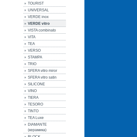
TOURIST
UNIVERSAL
VERDE inox
VERDE vitro
VISTA combinato
VITA
TEA
VERSO
STAMPA
TRIO
SFERA vitro miror
SFERA vitro satin
SILICONE
VINO
TIERA
TESORO
TINTO
TEA Luxe
DIAMANTE
(керамика)
BLOCK