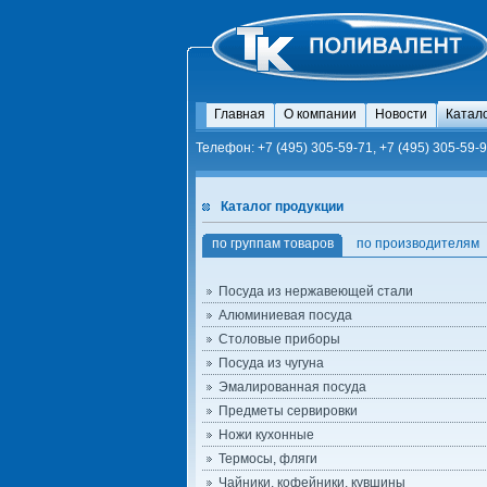
Главная
О компании
Новости
Катал
Телефон: +7 (495) 305-59-71, +7 (495) 305-59-9
Каталог продукции
по группам товаров
по производителям
Посуда из нержавеющей стали
Алюминиевая посуда
Столовые приборы
Посуда из чугуна
Эмалированная посуда
Предметы сервировки
Ножи кухонные
Термосы, фляги
Чайники, кофейники, кувшины