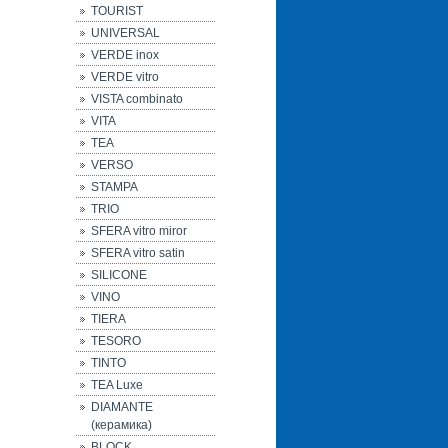
TOURIST
UNIVERSAL
VERDE inox
VERDE vitro
VISTA combinato
VITA
TEA
VERSO
STAMPA
TRIO
SFERA vitro miror
SFERA vitro satin
SILICONE
VINO
TIERA
TESORO
TINTO
TEA Luxe
DIAMANTE
(керамика)
BLOCK