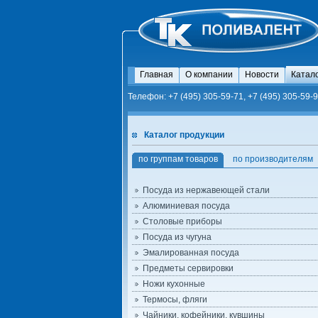
Главная
О компании
Новости
Катал
Телефон: +7 (495) 305-59-71, +7 (495) 305-59-9
Каталог продукции
по группам товаров
по производителям
Посуда из нержавеющей стали
Алюминиевая посуда
Столовые приборы
Посуда из чугуна
Эмалированная посуда
Предметы сервировки
Ножи кухонные
Термосы, фляги
Чайники, кофейники, кувшины