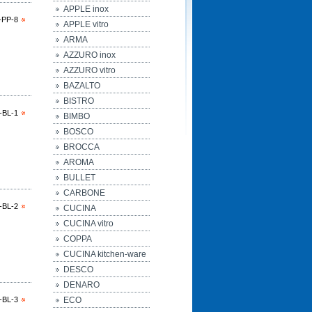
APPLE inox
-PP-8
APPLE vitro
ARMA
AZZURO inox
AZZURO vitro
BAZALTO
BISTRO
-BL-1
BIMBO
BOSCO
BROCCA
AROMA
BULLET
CARBONE
-BL-2
CUCINA
CUCINA vitro
COPPA
CUCINA kitchen-ware
DESCO
DENARO
-BL-3
ECO