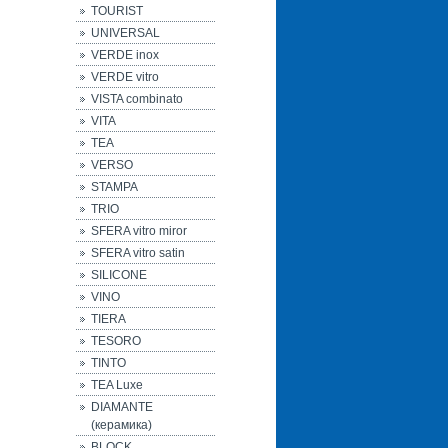
TOURIST
UNIVERSAL
VERDE inox
VERDE vitro
VISTA combinato
VITA
TEA
VERSO
STAMPA
TRIO
SFERA vitro miror
SFERA vitro satin
SILICONE
VINO
TIERA
TESORO
TINTO
TEA Luxe
DIAMANTE
(керамика)
BLOCK