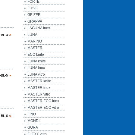
FORTE
FUSO
GEIZER
GRAPPA
LAGUNA inox
LUNA
-BL-4
MARINO
MASTER
ECO knife
LUNA knife
LUNA inox
LUNA vitro
-BL-5
MASTER knife
MASTER inox
MASTER vitro
MASTER ECO inox
MASTER ECO vitro
FINO
-BL-6
MONDI
GORA
FLEXY vitro