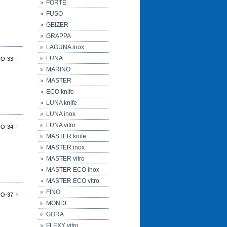
FORTE
FUSO
GEIZER
GRAPPA
LAGUNA inox
LUNA
FO-33
MARINO
MASTER
ECO knife
LUNA knife
LUNA inox
LUNA vitro
FO-34
MASTER knife
MASTER inox
MASTER vitro
MASTER ECO inox
MASTER ECO vitro
FINO
FO-37
MONDI
GORA
FLEXY vitro