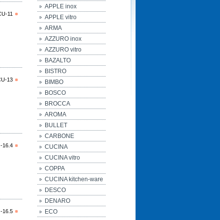
APPLE inox
CU-11
APPLE vitro
ARMA
AZZURO inox
AZZURO vitro
BAZALTO
BISTRO
CU-13
BIMBO
BOSCO
BROCCA
AROMA
BULLET
CARBONE
-16.4
CUCINA
CUCINA vitro
COPPA
CUCINA kitchen-ware
DESCO
DENARO
-16.5
ECO