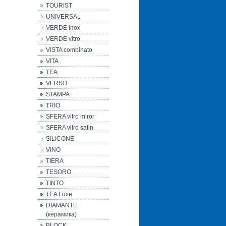
TOURIST
UNIVERSAL
VERDE inox
VERDE vitro
VISTA combinato
VITA
TEA
VERSO
STAMPA
TRIO
SFERA vitro miror
SFERA vitro satin
SILICONE
VINO
TIERA
TESORO
TINTO
TEA Luxe
DIAMANTE
(керамика)
BLOCK