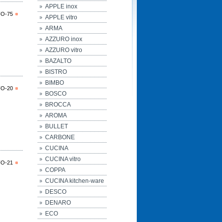
APPLE inox
FO-75
APPLE vitro
ARMA
AZZURO inox
AZZURO vitro
BAZALTO
BISTRO
BIMBO
FO-20
BOSCO
BROCCA
AROMA
BULLET
CARBONE
CUCINA
CUCINA vitro
FO-21
COPPA
CUCINA kitchen-ware
DESCO
DENARO
ECO