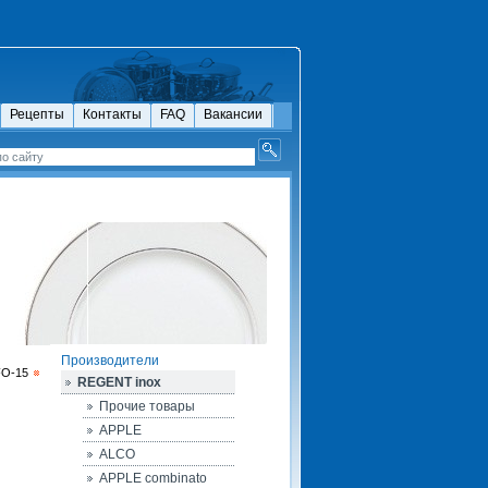
Рецепты
Контакты
FAQ
Вакансии
Производители
FO-15
REGENT inox
Прочие товары
APPLE
ALCO
APPLE combinato