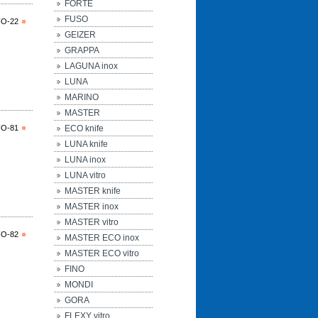
FORTE
FUSO
FO-22
GEIZER
GRAPPA
LAGUNA inox
LUNA
MARINO
MASTER
FO-81
ECO knife
LUNA knife
LUNA inox
LUNA vitro
MASTER knife
MASTER inox
MASTER vitro
FO-82
MASTER ECO inox
MASTER ECO vitro
FINO
MONDI
GORA
FLEXY vitro