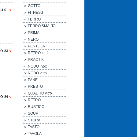
GOTTO
CU-01
FITNESS
FERRO
FERRO SMALTA
PRIMA
NERO
PENTOLA
FO-83
RETRO knife
PRACTIK
NODO inox
NODO vitro
PANE
PRESTO
QUADRO vitro
FO-84
RETRO
RUSTICO
SOUP
STORA
TASTO
TAVOLA