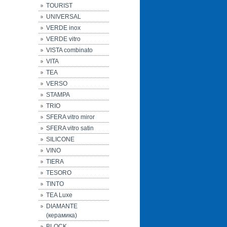
TOURIST
UNIVERSAL
VERDE inox
VERDE vitro
VISTA combinato
VITA
TEA
VERSO
STAMPA
TRIO
SFERA vitro miror
SFERA vitro satin
SILICONE
VINO
TIERA
TESORO
TINTO
TEA Luxe
DIAMANTE
(керамика)
BLOCK