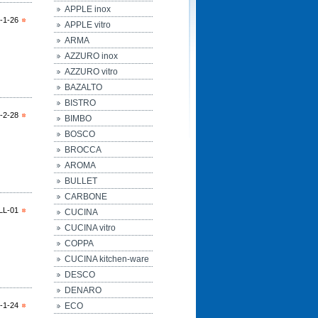
APPLE inox
-1-26
APPLE vitro
ARMA
AZZURO inox
AZZURO vitro
BAZALTO
BISTRO
-2-28
BIMBO
BOSCO
BROCCA
AROMA
BULLET
CARBONE
LL-01
CUCINA
CUCINA vitro
COPPA
CUCINA kitchen-ware
DESCO
DENARO
-1-24
ECO