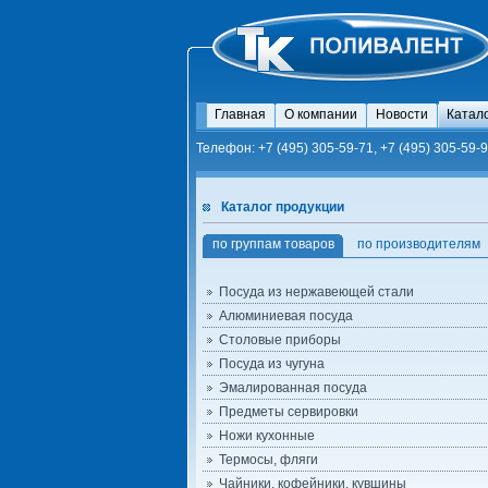
Главная
О компании
Новости
Катал
Телефон: +7 (495) 305-59-71, +7 (495) 305-59-9
Каталог продукции
по группам товаров
по производителям
Посуда из нержавеющей стали
Алюминиевая посуда
Столовые приборы
Посуда из чугуна
Эмалированная посуда
Предметы сервировки
Ножи кухонные
Термосы, фляги
Чайники, кофейники, кувшины