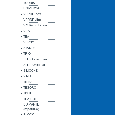
TOURIST
UNIVERSAL
VERDE inox
VERDE vitro
VISTA combinato
VITA
TEA
VERSO
STAMPA
TRIO
SFERA vitro miror
SFERA vitro satin
SILICONE
VINO
TIERA
TESORO
TINTO
TEA Luxe
DIAMANTE
(керамика)
BLOCK