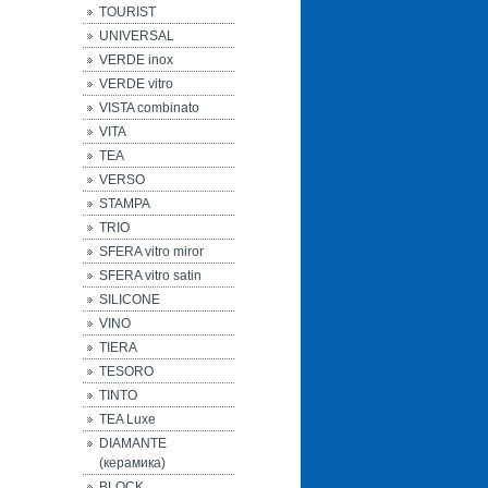
TOURIST
UNIVERSAL
VERDE inox
VERDE vitro
VISTA combinato
VITA
TEA
VERSO
STAMPA
TRIO
SFERA vitro miror
SFERA vitro satin
SILICONE
VINO
TIERA
TESORO
TINTO
TEA Luxe
DIAMANTE
(керамика)
BLOCK