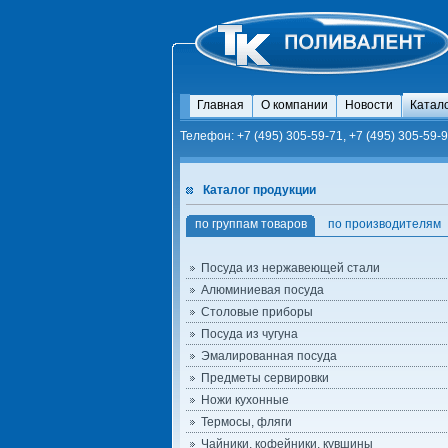
Главная
О компании
Новости
Катал
Телефон: +7 (495) 305-59-71, +7 (495) 305-59-9
Каталог продукции
по группам товаров
по производителям
Посуда из нержавеющей стали
Алюминиевая посуда
Столовые приборы
Посуда из чугуна
Эмалированная посуда
Предметы сервировки
Ножи кухонные
Термосы, фляги
Чайники, кофейники, кувшины