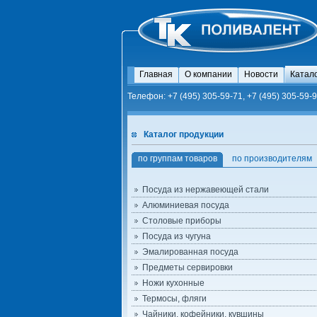
Главная
О компании
Новости
Катал
Телефон: +7 (495) 305-59-71, +7 (495) 305-59-9
Каталог продукции
по группам товаров
по производителям
Посуда из нержавеющей стали
Алюминиевая посуда
Столовые приборы
Посуда из чугуна
Эмалированная посуда
Предметы сервировки
Ножи кухонные
Термосы, фляги
Чайники, кофейники, кувшины