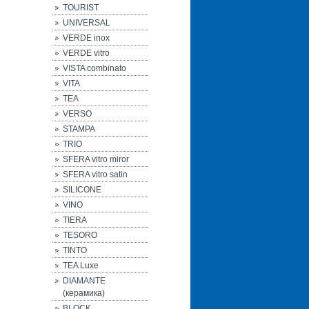
TOURIST
UNIVERSAL
VERDE inox
VERDE vitro
VISTA combinato
VITA
TEA
VERSO
STAMPA
TRIO
SFERA vitro miror
SFERA vitro satin
SILICONE
VINO
TIERA
TESORO
TINTO
TEA Luxe
DIAMANTE
(керамика)
BLOCK