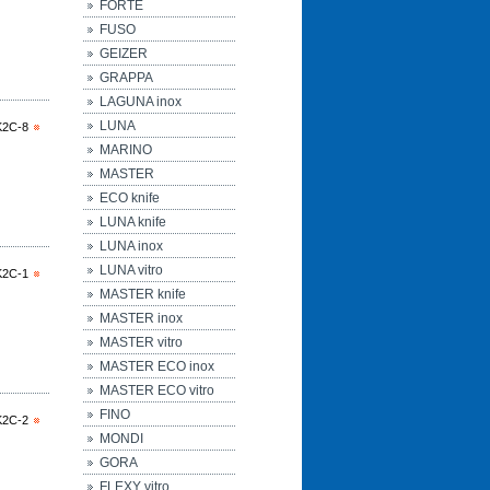
FORTE
FUSO
GEIZER
GRAPPA
LAGUNA inox
LUNA
K2C-8
MARINO
MASTER
ECO knife
LUNA knife
LUNA inox
LUNA vitro
K2C-1
MASTER knife
MASTER inox
MASTER vitro
MASTER ECO inox
MASTER ECO vitro
FINO
K2C-2
MONDI
GORA
FLEXY vitro