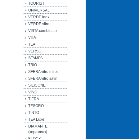
TOURIST
UNIVERSAL
VERDE inox
VERDE vitro
VISTA combinato
VITA
TEA
VERSO
STAMPA
TRIO
SFERA vitro miror
SFERA vitro satin
SILICONE
VINO
TIERA
TESORO
TINTO
TEA Luxe
DIAMANTE
(керамика)
BLOCK