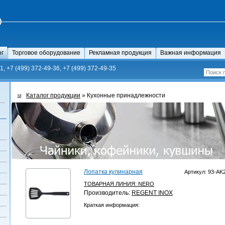
ог
Торговое оборудование
Рекламная продукция
Важная информация
1, +7 (499) 372-49-36, +7 (499) 372-49-35
Каталог продукции
» Кухонные принадлежности
Лопатка кулинарная
Артикул: 93-AK
ТОВАРНАЯ ЛИНИЯ:
NERO
Производитель:
REGENT INOX
Краткая информация: