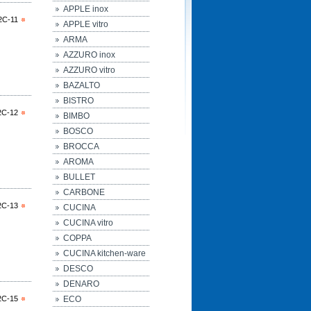
APPLE inox
2C-11
APPLE vitro
ARMA
AZZURO inox
AZZURO vitro
BAZALTO
BISTRO
2C-12
BIMBO
BOSCO
BROCCA
AROMA
BULLET
CARBONE
2C-13
CUCINA
CUCINA vitro
COPPA
CUCINA kitchen-ware
DESCO
DENARO
2C-15
ECO