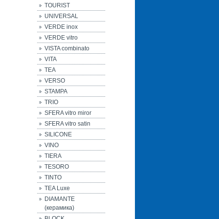
TOURIST
UNIVERSAL
VERDE inox
VERDE vitro
VISTA combinato
VITA
TEA
VERSO
STAMPA
TRIO
SFERA vitro miror
SFERA vitro satin
SILICONE
VINO
TIERA
TESORO
TINTO
TEA Luxe
DIAMANTE
(керамика)
BLOCK