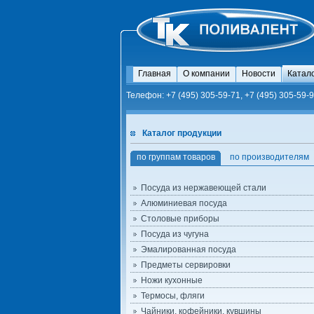
Главная
О компании
Новости
Катал
Телефон: +7 (495) 305-59-71, +7 (495) 305-59-9
Каталог продукции
по группам товаров
по производителям
Посуда из нержавеющей стали
Алюминиевая посуда
Столовые приборы
Посуда из чугуна
Эмалированная посуда
Предметы сервировки
Ножи кухонные
Термосы, фляги
Чайники, кофейники, кувшины