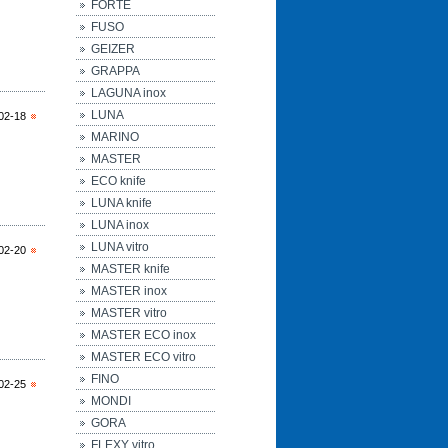
FORTE
FUSO
GEIZER
GRAPPA
LAGUNA inox
LUNA
02-18
MARINO
MASTER
ECO knife
LUNA knife
LUNA inox
LUNA vitro
02-20
MASTER knife
MASTER inox
MASTER vitro
MASTER ECO inox
MASTER ECO vitro
FINO
02-25
MONDI
GORA
FLEXY vitro