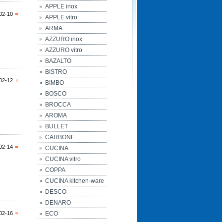
APPLE inox
02-10
APPLE vitro
ARMA
AZZURO inox
AZZURO vitro
BAZALTO
BISTRO
02-12
BIMBO
BOSCO
BROCCA
AROMA
BULLET
CARBONE
02-14
CUCINA
CUCINA vitro
COPPA
CUCINA kitchen-ware
DESCO
DENARO
02-16
ECO