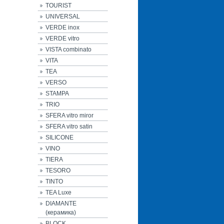
TOURIST
UNIVERSAL
VERDE inox
VERDE vitro
VISTA combinato
VITA
TEA
VERSO
STAMPA
TRIO
SFERA vitro miror
SFERA vitro satin
SILICONE
VINO
TIERA
TESORO
TINTO
TEA Luxe
DIAMANTE
(керамика)
BLOCK